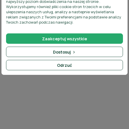
najwyższy poziom doświadczenia na naszej stronie .
Wykorzystujemy również pliki cookie stron trzecich w celu
ulepszenia naszych usług, analizy a nastepnie wyświetlania
reklam związanych z Twoimi preferencjami na podstawie analizy
Twoich zachowań podczas nawigacji.
Napisz do nas:
bokb2b@trendglass.pl
Zaakceptuj wszystkie
Dostosuj
Odrzuć