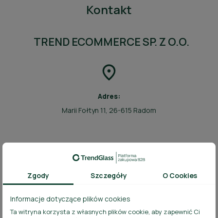
Kontakt
TREND ECOMMERCE SP. Z O.O.
Adres:
Marii Fołtyn 11, 26-615 Radom
Zgody
Szczegóły
O Cookies
Zadzwoń do nas:
+48 721 219 219
Informacje dotyczące plików cookies
Ta witryna korzysta z własnych plików cookie, aby zapewnić Ci