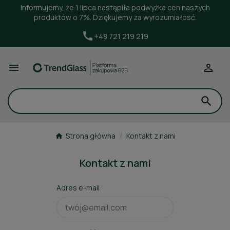
Informujemy, że 1 lipca nastąpiła podwyżka cen naszych
produktów o 7%. Dziękujemy za wyrozumiałosć.
+48 721 219 219


Strona główna
Kontakt z nami
Kontakt z nami
Adres e-mail