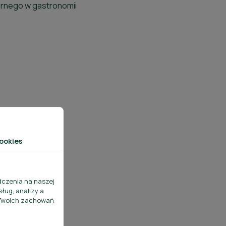
rnego w gastronomii
ookies
dczenia na naszej
ług, analizy a
y Twoich zachowań