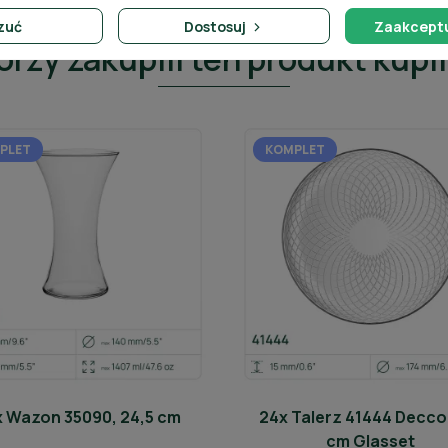
zuć
Dostosuj
Zaakceptu
tórzy zakupili ten produkt kupil
PLET
KOMPLET
x Wazon 35090, 24,5 cm
24x Talerz 41444 Decco
cm Glasset