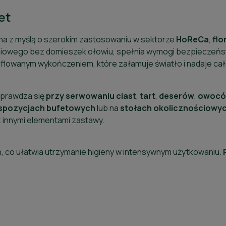
et
a z myślą o szerokim zastosowaniu w sektorze
HoReCa
,
flo
iowego bez domieszek ołowiu, spełnia wymogi bezpieczeń
ryflowanym wykończeniem, które załamuje światło i nadaje ca
 sprawdza się
przy
serwowaniu
ciast
,
tart
,
deserów
,
owoc
spozycjach
bufetowych
lub na
stołach
okolicznościowy
z innymi elementami zastawy.
 co ułatwia utrzymanie higieny w intensywnym użytkowaniu.