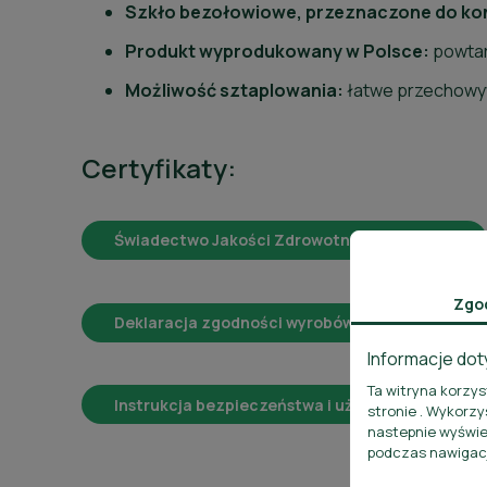
Szkło bezołowiowe, przeznaczone do ko
Produkt wyprodukowany w Polsce:
powtarz
Możliwość sztaplowania:
łatwe przechowy
Certyfikaty:
Świadectwo Jakości Zdrowotnej - atest PZH
Zgo
Deklaracja zgodności wyrobów szklanych
Informacje dot
Ta witryna korzy
Instrukcja bezpieczeństwa i użytkowania szkła
stronie . Wykorzy
nastepnie wyświe
podczas nawigacj