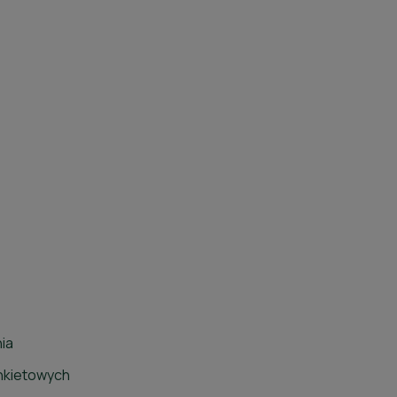
ia
nkietowych