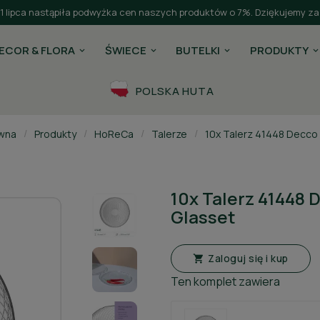
 1 lipca nastąpiła podwyżka cen naszych produktów o 7%. Dziękujemy z
ECOR & FLORA
ŚWIECE
BUTELKI
PRODUKTY
POLSKA HUTA
ówna
Produkty
HoReCa
Talerze
10x Talerz 41448 Decco
10x Talerz 41448 
Glasset
Zaloguj się i kup

Ten komplet zawiera