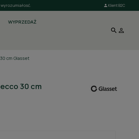
a wyrozumiałosć.
Klient B2C

WYPRZEDAŻ

 30 cm Glasset
Decco 30 cm