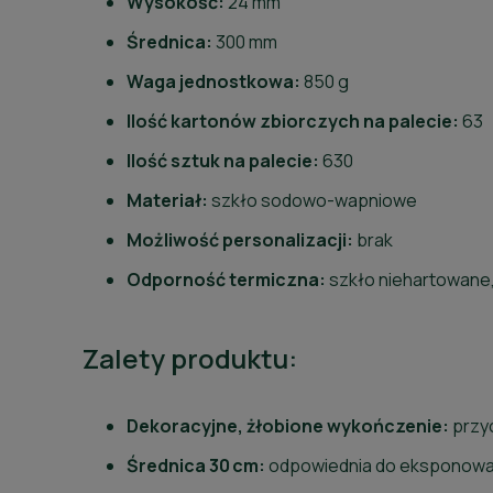
Wysokość:
24 mm
Średnica:
300 mm
Waga jednostkowa:
850 g
Ilość kartonów zbiorczych na palecie:
63
Ilość sztuk na palecie:
630
Materiał:
szkło sodowo-wapniowe
Możliwość personalizacji:
brak
Odporność termiczna:
szkło niehartowane,
Zalety produktu:
Dekoracyjne, żłobione wykończenie:
przy
Średnica 30 cm:
odpowiednia do eksponowan