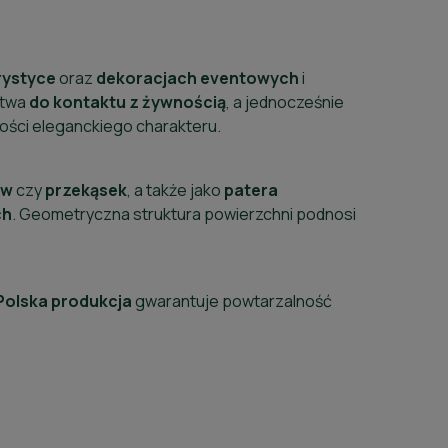
rystyce
oraz
dekoracjach
eventowych
i
stwa
do kontaktu
z
żywnością
, a jednocześnie
łości eleganckiego charakteru.
ów
czy
przekąsek
, a także jako
patera
ch
. Geometryczna struktura powierzchni podnosi
Polska
produkcja
gwarantuje powtarzalność