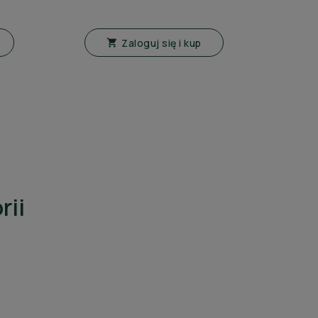
Zaloguj się i kup

rii