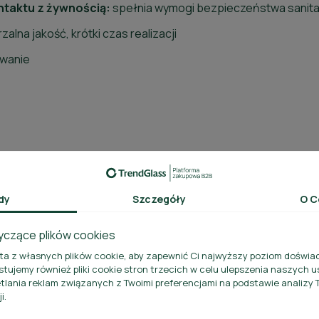
ntaktu z żywnością:
spełnia wymogi bezpieczeństwa sanita
alna jakość, krótki czas realizacji
wanie
dy
Szczegóły
O C
yczące plików cookies
sta z własnych plików cookie, aby zapewnić Ci najwyższy poziom doświa
stujemy również pliki cookie stron trzecich w celu ulepszenia naszych us
tlania reklam związanych z Twoimi preferencjami na podstawie analiz
i.