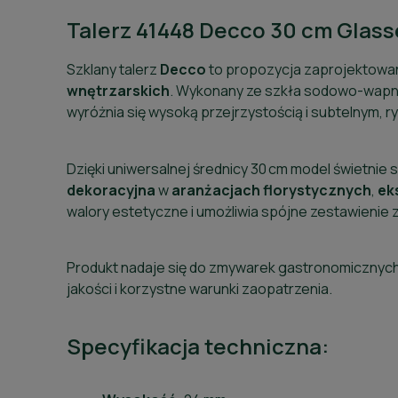
Talerz 41448 Decco 30 cm Glass
Szklany talerz
Decco
to propozycja zaprojektowan
wnętrzarskich
. Wykonany ze szkła sodowo-wapn
wyróżnia się wysoką przejrzystością i subtelnym, 
Dzięki uniwersalnej średnicy 30 cm model świetnie
dekoracyjna
w
aranżacjach
florystycznych
,
ek
walory estetyczne i umożliwia spójne zestawienie 
Produkt nadaje się do zmywarek gastronomicznych,
jakości i korzystne warunki zaopatrzenia.
Specyfikacja techniczna: