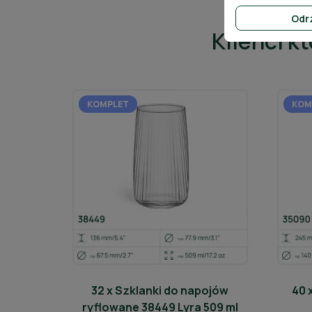
Odr
Klienci k
KOMPLET
KOM
32 x Szklanki do napojów
40 
ryflowane 38449 Lyra 509 ml