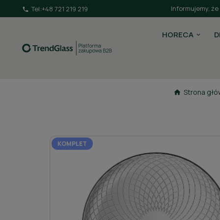
Informujemy, że
Tel:
+48 721 219 219

HORECA
D
Strona gł
KOMPLET