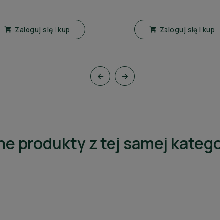
Zaloguj się i kup
Zaloguj się i kup




ne produkty z tej samej katego