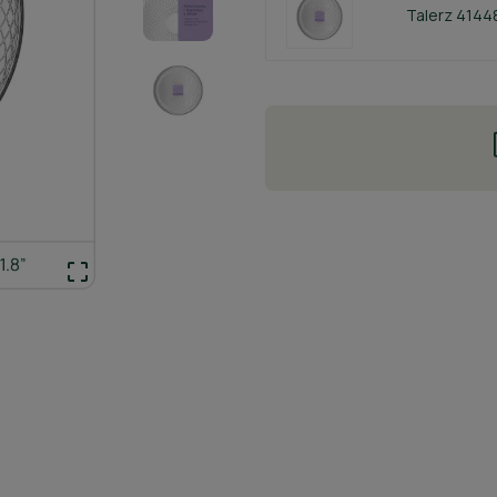
Talerz 4144
