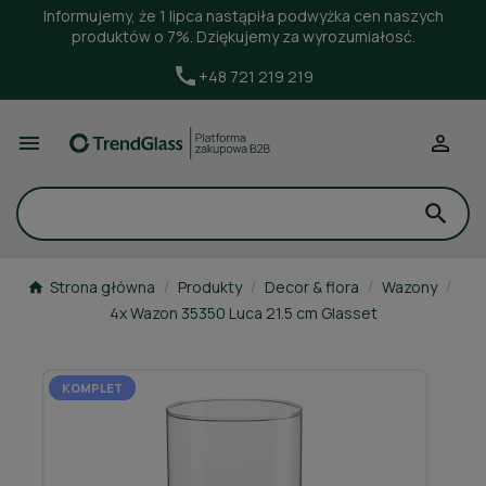
Informujemy, że 1 lipca nastąpiła podwyżka cen naszych
produktów o 7%. Dziękujemy za wyrozumiałosć.
+48 721 219 219


Strona główna
Produkty
Decor & flora
Wazony
4x Wazon 35350 Luca 21.5 cm Glasset
KOMPLET