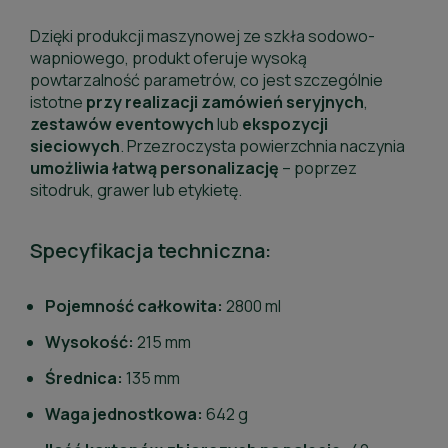
Dzięki produkcji maszynowej ze szkła sodowo-
wapniowego, produkt oferuje wysoką
powtarzalność parametrów, co jest szczególnie
istotne
przy
realizacji
zamówień
seryjnych
,
zestawów
eventowych
lub
ekspozycji
sieciowych
. Przezroczysta powierzchnia naczynia
umożliwia
łatwą
personalizację
– poprzez
sitodruk, grawer lub etykietę.
Specyfikacja techniczna:
Pojemność całkowita:
2800 ml
Wysokość:
215 mm
Średnica:
135 mm
Waga jednostkowa:
642 g