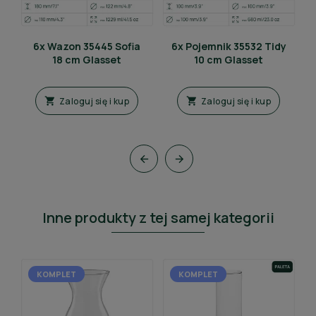
6x Wazon 35445 Sofia
6x Pojemnik 35532 Tidy
18 cm Glasset
10 cm Glasset
Zaloguj się i kup
Zaloguj się i kup




Inne produkty z tej samej kategorii
KOMPLET
KOMPLET