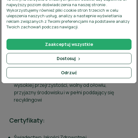
grawerowania, co ułatwia integrację z
najwyższy poziom doświadczenia na naszej stronie .
identyfikacją wizualną marki
Wykorzystujemy również pliki cookie stron trzecich w celu
ulepszenia naszych usług, analizy a nastepnie wyświetlania
Uniwersalna pojemność:
doskonała do
reklam związanych z Twoimi preferencjami na podstawie analizy
tworzenia kompozycji kwiatowych, aranżacji z
Twoich zachowań podczas nawigacji.
suszu, lampionów i świec dekoracyjnych
Stabilna i wyważona forma:
gwarantuje
Zaakceptuj wszystkie
trwałość i bezpieczeństwo zarówno w
Dostosuj
codziennym użytkowaniu, jak i podczas transportu
czy ekspozycji plenerowych
Odrzuć
Polskie szkło sodowo-wapniowe:
materiał o
wysokiej przejrzystości, wolny od ołowiu,
przyjazny środowisku i w pełni poddający się
recyklingowi
Certyfikaty:
Świadectwo Jakości Zdrowotnej