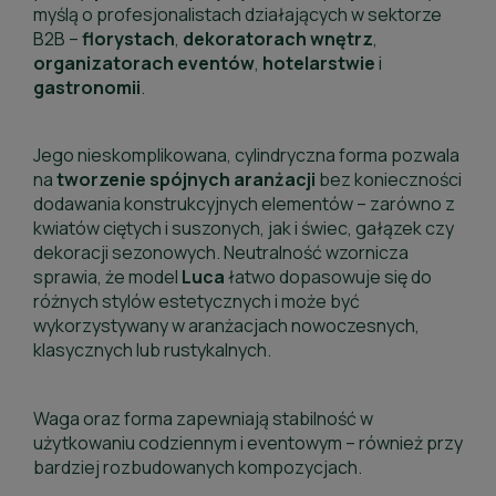
myślą o profesjonalistach działających w sektorze
B2B –
florystach
,
dekoratorach
wnętrz
,
organizatorach
eventów
,
hotelarstwie
i
gastronomii
.
Jego nieskomplikowana, cylindryczna forma pozwala
na
tworzenie
spójnych
aranżacji
bez konieczności
dodawania konstrukcyjnych elementów – zarówno z
kwiatów ciętych i suszonych, jak i świec, gałązek czy
dekoracji sezonowych. Neutralność wzornicza
sprawia, że model
Luca
łatwo dopasowuje się do
różnych stylów estetycznych i może być
wykorzystywany w aranżacjach nowoczesnych,
klasycznych lub rustykalnych.
Waga oraz forma zapewniają stabilność w
użytkowaniu codziennym i eventowym – również przy
bardziej rozbudowanych kompozycjach.