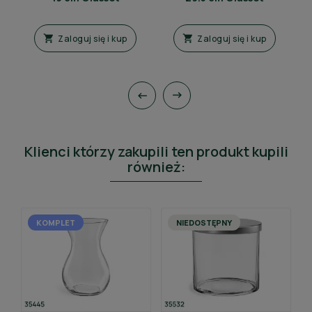
Zaloguj się i kup
Zaloguj się i kup




Klienci którzy zakupili ten produkt kupili
również:
KOMPLET
NIEDOSTĘPNY