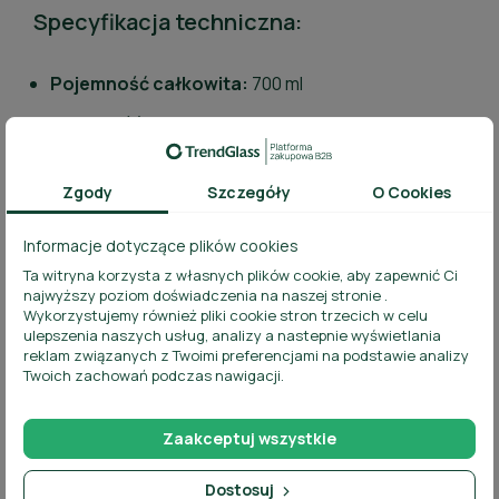
Specyfikacja techniczna:
Pojemność całkowita:
700 ml
Wysokość:
279,2 mm
Średnica maksymalna:
86 mm
Zgody
Szczegóły
O Cookies
Średnica szyjki:
21,5 mm
Waga jednostkowa:
770 g
Informacje dotyczące plików cookies
Ta witryna korzysta z własnych plików cookie, aby zapewnić Ci
Materiał:
szkło sodowo-wapniowe
najwyższy poziom doświadczenia na naszej stronie .
Wykorzystujemy również pliki cookie stron trzecich w celu
Możliwość personalizacji:
brak
ulepszenia naszych usług, analizy a nastepnie wyświetlania
reklam związanych z Twoimi preferencjami na podstawie analizy
Odporność termiczna:
szkło niehartowane,
Twoich zachowań podczas nawigacji.
niezalecane nagłe zmiany temperatury
Zaakceptuj wszystkie
Zalety produktu:
Dostosuj