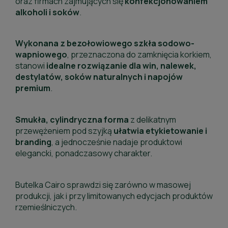
oraz firmach zajmujących się
konfekcjonowaniem
alkoholi i soków
.
Wykonana z bezołowiowego szkła sodowo-
wapniowego
, przeznaczona do zamknięcia korkiem,
stanowi
idealne rozwiązanie dla win, nalewek,
destylatów, soków naturalnych i napojów
premium
.
Smukła, cylindryczna forma
z delikatnym
przewężeniem pod szyjką
ułatwia etykietowanie i
branding
, a jednocześnie nadaje produktowi
elegancki, ponadczasowy charakter.
Butelka Cairo sprawdzi się zarówno w masowej
produkcji, jak i przy limitowanych edycjach produktów
rzemieślniczych.