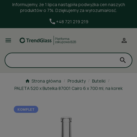
Informujemy, że 1 lipca nastąpiła podwyżka cen naszych
produktów o 7%. Dziękujemy za wyrozumiałosć.
+48 721 219 219


Strona główna
Produkty
Butelki
PALETA 520 x Butelka 87001 Cairo 6 x 700 ml, na korek
KOMPLET