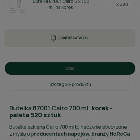
Butelka 87001 Cairo 6 x 700
x 520
ml, na korek
Opis
Szczegóły produktu
Butelka 87001 Cairo 700 ml,
korek -
paleta 520 sztuk
Butelka szklana Cairo 700 ml to naczynie stworzone
z myślą o p
roducentach napojów, branży HoReCa