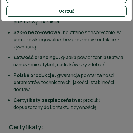
Smukły, elegancki design:
zwiększa
Odrzuć
atrakcyjność produktu na półce, podkreślając jego
prestiżowy charakter
Szkło bezołowiowe:
neutralne sensorycznie, w
pełni recyklingowalne, bezpieczne w kontakcie z
żywnością
Łatwość brandingu:
gładka powierzchnia ułatwia
nanoszenie etykiet, nadruków czy zdobień
Polska produkcja:
gwarancja powtarzalności
parametrów technicznych, jakości i stabilności
dostaw
Certyfikaty bezpieczeństwa:
produkt
dopuszczony do kontaktu z żywnością.
Certyfikaty: