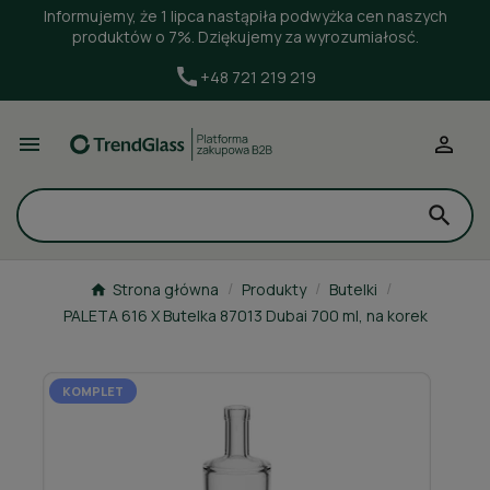
Informujemy, że 1 lipca nastąpiła podwyżka cen naszych
produktów o 7%. Dziękujemy za wyrozumiałosć.
+48 721 219 219


Strona główna
Produkty
Butelki
PALETA 616 X Butelka 87013 Dubai 700 ml, na korek
KOMPLET