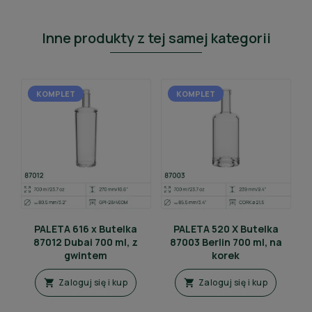
Inne produkty z tej samej kategorii
KOMPLET
KOMPLET
PALETA 616 x Butelka
PALETA 520 X Butelka
87012 Dubai 700 ml, z
87003 Berlin 700 ml, na
gwintem
korek
Zaloguj się i kup
Zaloguj się i kup

