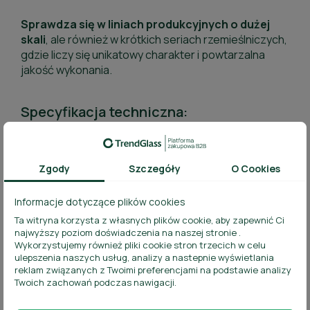
Sprawdza się w liniach produkcyjnych o dużej
skali
, ale również w krótkich seriach rzemieślniczych,
gdzie liczy się unikatowy charakter i powtarzalna
jakość wykonania.
Specyfikacja techniczna:
Pojemność całkowita:
700 ml
Zgody
Szczegóły
O Cookies
Wysokość:
270 mm
Średnica maksymalna:
80,5 mm
Informacje dotyczące plików cookies
Ta witryna korzysta z własnych plików cookie, aby zapewnić Ci
Rodzaj korka:
korek Ø 21,5 mm
najwyższy poziom doświadczenia na naszej stronie .
Wykorzystujemy również pliki cookie stron trzecich w celu
Waga jednostkowa:
520 g
ulepszenia naszych usług, analizy a nastepnie wyświetlania
reklam związanych z Twoimi preferencjami na podstawie analizy
Materiał:
szkło sodowo-wapniowe
Twoich zachowań podczas nawigacji.
Możliwość personalizacji:
brak