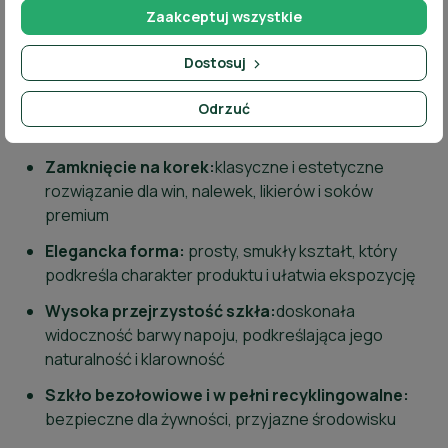
Zaakceptuj wszystkie
Odporność termiczna:
szkło niehartowane,
niezalecane nagłe zmiany temperatury
Dostosuj
Zalety produktu:
Odrzuć
Zamknięcie na korek:
klasyczne i estetyczne
rozwiązanie dla win, nalewek, likierów i soków
premium
Elegancka forma:
prosty, smukły kształt, który
podkreśla charakter produktu i ułatwia ekspozycję
Wysoka przejrzystość szkła:
doskonała
widoczność barwy napoju, podkreślająca jego
naturalność i klarowność
Szkło bezołowiowe i w pełni recyklingowalne:
bezpieczne dla żywności, przyjazne środowisku