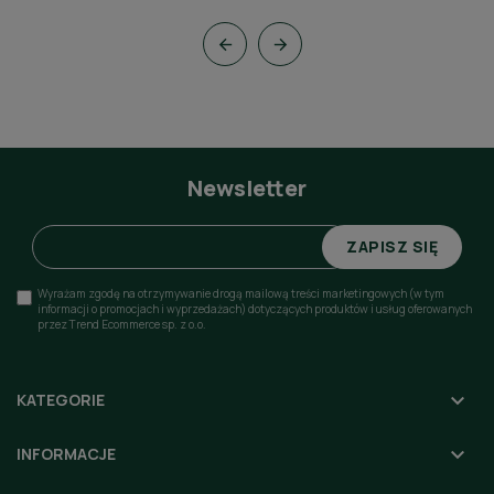


Newsletter
ZAPISZ SIĘ
Wyrażam zgodę na otrzymywanie drogą mailową treści marketingowych (w tym
informacji o promocjach i wyprzedażach) dotyczących produktów i usług oferowanych
przez Trend Ecommerce sp. z o.o.

KATEGORIE
HoReCa

INFORMACJE
Decor & flora