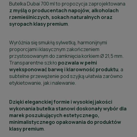
Butelka Dubai 700 ml to propozycja zaprojektowana
z myślą o producentach napojów, alkoholach
rzemieślniczych, sokach naturalnych oraz
syropach klasy premium
.
Wyróżnia się smukłą sylwetką, harmonijnymi
proporcjami i klasycznym zakończeniem
przystosowanym do zamknięcia korkiem Ø 21,5 mm.
Transparentne szkło
pozwala w pełni
wyeksponować barwę i klarowność produktu
, a
subtelne przewężenie pod szyjką ułatwia zarówno
etykietowanie, jak i nalewanie.
Dzięki eleganckiej formie i wysokiej jakości
wykonania butelka stanowi doskonały wybór dla
marek poszukujących estetycznego,
minimalistycznego opakowania do produktów
klasy premium
.