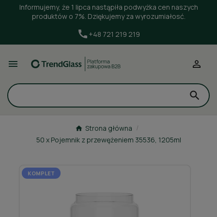
Informujemy, że 1 lipca nastąpiła podwyżka cen naszych
produktów o 7%. Dziękujemy za wyrozumiałosć.
+48 721 219 219


Strona główna
50 x Pojemnik z przewężeniem 35536, 1205ml
KOMPLET