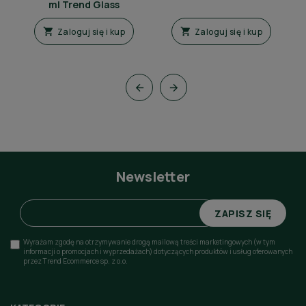
ml Trend Glass
Zaloguj się i kup
Zaloguj się i kup




Newsletter
ZAPISZ SIĘ
Wyrażam zgodę na otrzymywanie drogą mailową treści marketingowych (w tym
informacji o promocjach i wyprzedażach) dotyczących produktów i usług oferowanych
przez Trend Ecommerce sp. z o.o.