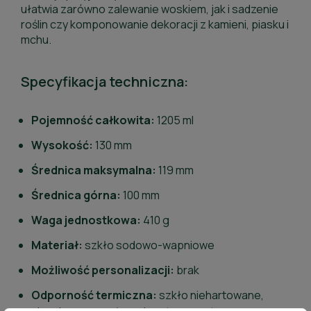
ułatwia zarówno zalewanie woskiem, jak i sadzenie
roślin czy komponowanie dekoracji z kamieni, piasku i
mchu.
Specyfikacja techniczna:
Pojemność całkowita:
1205 ml
Wysokość:
130 mm
Średnica maksymalna:
119 mm
Średnica górna:
100 mm
Waga jednostkowa:
410 g
Materiał:
szkło sodowo-wapniowe
Możliwość personalizacji:
brak
Odporność termiczna:
szkło niehartowane,