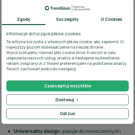
niezalecane nagłe zmiany temperatury
Zgody
Szczegóły
O Cookies
Zalety produktu:
Informacje dotyczące plików cookies
Wszechstronne zastosowanie:
idealny jako
Ta witryna korzysta z własnych plików cookie, aby zapewnić Ci
forma pod zalew świec, pojemnik do roślin lub
najwyższy poziom doświadczenia na naszej stronie .
lampion.
Wykorzystujemy również pliki cookie stron trzecich w celu
ulepszenia naszych usług, analizy a nastepnie wyświetlania
Transparentne szkło:
umożliwia efektowną
reklam związanych z Twoimi preferencjami na podstawie analizy
Twoich zachowań podczas nawigacji.
ekspozycję wosku, kamieni, piasku i roślin.
Szeroka średnica i stabilne dno:
ułatwiają
Zaakceptuj wszystkie
tworzenie kompozycji i zapewniają
bezpieczeństwo użytkowania.
Dostosuj
Bezpieczny materiał
bezołowiowe szkło
sodowo-wapniowe, w pełni recyklingowalne i
Odrzuć
neutralne sensorycznie.
Uniwersalny design:
pasuje do nowoczesnych i