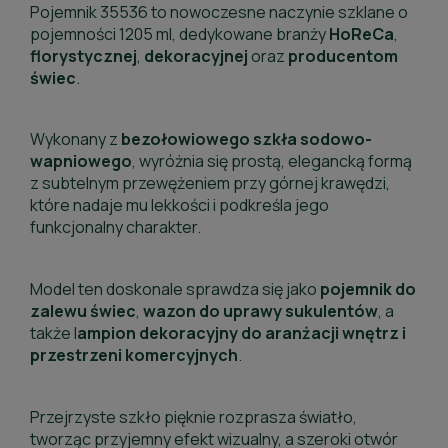
Pojemnik 35536 to nowoczesne naczynie szklane o
pojemności 1205 ml, dedykowane branży
HoReCa
,
florystycznej
,
dekoracyjnej
oraz
producentom
świec
.
Wykonany z
bezołowiowego szkła sodowo-
wapniowego
, wyróżnia się prostą, elegancką formą
z subtelnym przewężeniem przy górnej krawędzi,
które nadaje mu lekkości i podkreśla jego
funkcjonalny charakter.
Model ten doskonale sprawdza się jako
pojemnik do
zalewu świec
,
wazon
do uprawy sukulentów
, a
także l
ampion dekoracyjny do aranżacji wnętrz i
przestrzeni komercyjnych
.
Przejrzyste szkło pięknie rozprasza światło,
tworząc przyjemny efekt wizualny, a szeroki otwór