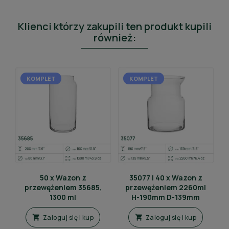
Klienci którzy zakupili ten produkt kupili
również:
KOMPLET
KOMPLET
50 x Wazon z
35077 | 40 x Wazon z
przewężeniem 35685,
przewężeniem 2260ml
1300 ml
H-190mm D-139mm
Zaloguj się i kup
Zaloguj się i kup

