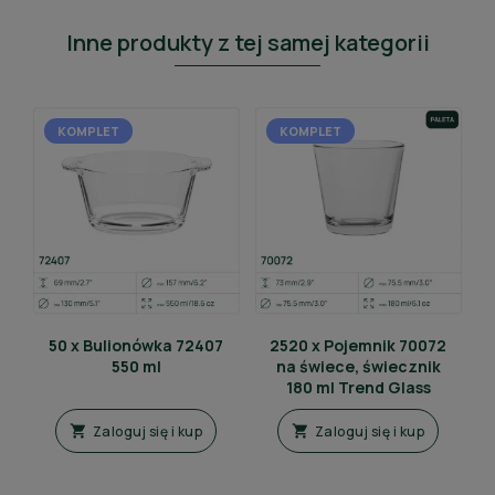
Inne produkty z tej samej kategorii
KOMPLET
KOMPLET
50 x Bulionówka 72407
2520 x Pojemnik 70072
550 ml
na świece, świecznik
180 ml Trend Glass
Zaloguj się i kup
Zaloguj się i kup

