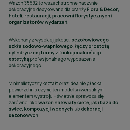
Wazon 35582 to wszechstronne naczynie
dekoracyjne dedykowane dla branży
Flora & Decor,
hoteli, restauracji, pracowni florystycznych i
organizatorów wydarzeń.
Wykonany z wysokiej jakości,
bezołowiowego
szkła sodowo-wapniowego
,
łączy prostotę
cylindrycznej formy z funkcjonalnością i
estetyką
profesjonalnego wyposażenia
dekoracyjnego.
Minimalistyczny kształt oraz idealnie gładka
powierzchnia czynią ten model uniwersalnym
elementem wystroju – świetnie sprawdza się
zarówno jako
wazon
na kwiaty
cięte
, jak i
baza do
świec
,
kompozycji
wodnych
lub
dekoracji
sezonowych
.