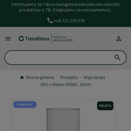
Informujemy, że 1 lipca nastąpiła podwyżka cen naszych
produktów o 7%. Dziękujemy za wyrozumiałosć.
+48 721 219 219


Strona główna
Produkty
Wyprzedaż
300 x Wazon 35582, 20cm
KOMPLET