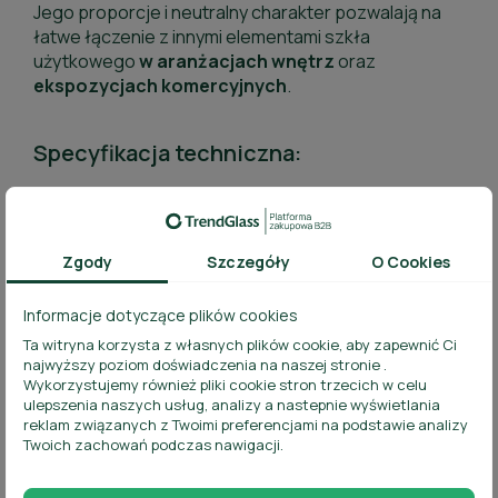
Jego proporcje i neutralny charakter pozwalają na
łatwe łączenie z innymi elementami szkła
użytkowego
w aranżacjach wnętrz
oraz
ekspozycjach
komercyjnych
.
Specyfikacja techniczna:
Pojemność całkowita:
1813 ml
Wysokość:
200 mm
Zgody
Szczegóły
O Cookies
Średnica maksymalna:
115 mm
Informacje dotyczące plików cookies
Waga jednostkowa:
632 g
Ta witryna korzysta z własnych plików cookie, aby zapewnić Ci
najwyższy poziom doświadczenia na naszej stronie .
Materiał:
szkło sodowo-wapniowe
Wykorzystujemy również pliki cookie stron trzecich w celu
ulepszenia naszych usług, analizy a nastepnie wyświetlania
Możliwość personalizacji:
brak
reklam związanych z Twoimi preferencjami na podstawie analizy
Twoich zachowań podczas nawigacji.
Odporność termiczna:
szkło niehartowane,
niezalecane nagłe zmiany temperatury